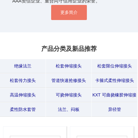
AAA资信企业、重合同守信用企业的荣誉。
更多简介
产品分类及新品推荐
绝缘法兰
松套伸缩接头
松套限位伸缩接头
松套传力接头
管道快速抢修接头
卡箍式柔性伸缩接头
高温伸缩接头
可挠伸缩接头
KXT 可曲挠橡胶伸缩接
头
柔性防水套管
法兰、闷板
异径管